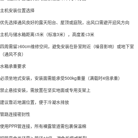
主机安装位置选择
优先选择通风良好的露天阳台、屋顶或庭院，出风口需避开迎风方向‌
主机与储水箱距离≤5米（标准3米），高度差≤3米‌
四周需留≥60cm维修空间，避免安装在卧室附近（噪音影响）或地下室
（通风不良）‌
水箱承重要求
必须坐地式安装，安装面需能承受500kg重量（满载时4倍承重）‌
禁止悬挂安装，需放置在坚实地面或专用支架上‌
建议靠近地漏位置，便于冷凝水排放‌
管路连接密封性
使用PPR管连接，所有裸露管道需包裹保温棉‌