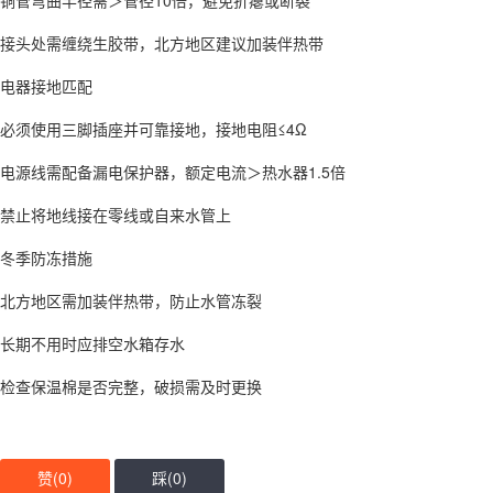
铜管弯曲半径需＞管径10倍，避免折瘪或断裂‌
接头处需缠绕生胶带，北方地区建议加装伴热带‌
电器接地匹配
必须使用三脚插座并可靠接地，接地电阻≤4Ω‌
电源线需配备漏电保护器，额定电流＞热水器1.5倍‌
禁止将地线接在零线或自来水管上‌
冬季防冻措施
北方地区需加装伴热带，防止水管冻裂‌
长期不用时应排空水箱存水‌
检查保温棉是否完整，破损需及时更换‌
赞(
0
)
踩(
0
)