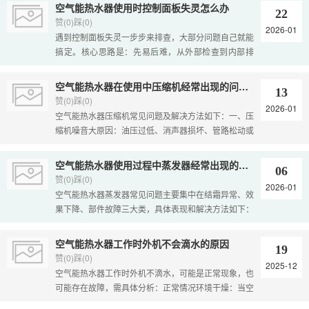
可根据传热介质分为水系统和空气系统。一、主动式太
空气能热水器使用时控制面板失灵怎么办
22
阳能采暖系统工作原理主动式系统依赖集热器、传热介
赞(0)踩(0)
2026-01
质和储热装置协同工作，实现热量的收集、传输与释
遇到控制面板失灵一步步来排查，大部分问题自己就能
放。集热与传热过程‌太阳光穿过集热器的透明盖板，被
搞定。核心思路是：‌先易后难，从外部检查到内部排
吸热板吸收并转化为热能。吸热板将热量传递给内部流
查‌。控制面板失灵排查步骤第一步：基础检查（立即操
动的传热介质（如水或空气），介质受热后通过自然循
作）‌检查电源‌：确认插座有电，电源线插紧无损坏。尝
空气能热水器在使用中压缩机经常出现的问题有哪些
环或泵驱动流向储热装置或直接进入供暖末端。在真空
13
试重启热水器（拔掉电源30秒再重插）。清洁面板‌：
赞(0)踩(0)
管集热系统中，水受热后密度减小，形成“热虹吸”效
2026-01
用干布擦拭触控面板，去除水垢或油污影响灵敏度。第
空气能热水器压缩机常见问题及解决方法如下：一、压
应，自动上升至储水箱，完成循环加热。系统通常配备
二步：深度排查（断电操作）‌检查按键‌：断电后检查弹
缩机噪音大原因‌：油压过低、消声器损坏、管路松动或
保温水箱，储存热水以备使用...
簧按键是否卡滞、变形，尝试轻调复位。检查电路板‌：
热力膨胀阀开启过大。解决‌：更换润滑油、消声器，紧
如怀疑电路板受潮或故障（如烧焦味、电容鼓包），‌务
固管路，调整膨胀阀开启度。二、压缩机不启动原因‌：
空气能热水器使用过程中蒸发器经常出现的问题
必联系专业维修人员‌，勿自行拆修。第三步：寻求专业
06
电源电压过低、线路接触不良、电机损坏或控制系统故
赞(0)踩(0)
帮助‌若以上步骤无效，可能是主控板、温控器等硬件故
2026-01
障。解决‌：检查电源电压和线路，联系专业人员检测压
空气能热水器蒸发器常见问题主要集中在‌结霜异常、效
障，需联系品牌售后或专业维修人员。更换原装主控板
缩机。三、压缩机过热原因‌：制冷剂不足或过多、冷凝
果下降、部件故障‌三大类，具体表现和解决方法如下：
是常...
器散热不良、内部故障。解决‌：检查制冷剂充注量，清
一、结霜异常表现‌：蒸发器表面结霜严重、化霜不彻
理冷凝器灰尘，检查风扇运转。四、压缩机不停机原
底、结冰。原因‌：传感器故障‌：环境温度传感器或盘管
空气能热水器工作时外机不会滴水的原因
因‌：温控器失灵、传感探头故障或系统泄漏。解决‌：更
19
温度传感器损坏，导致化霜参数设置不合理。化霜参数
赞(0)踩(0)
换温控器或传感探头，检查系统泄漏点。五、制热能力
2025-12
设置错误‌：化霜启动温度、化霜时间、化霜结束温度设
空气能热水器工作时外机不滴水，可能是正常现象，也
差原因‌：压缩机排气阀损坏、制冷剂不足、除霜控制器
置不当。四通阀故障‌：四通阀线圈坏或卡死，无法换
可能存在故障，需具体分析：正常情况环境干燥‌：当空
故障等。...
向。积水盘排水不畅‌：蒸发器底部结霜多由积水盘排水
气湿度较低时，冷凝水产生量少，可能无法形成明显滴