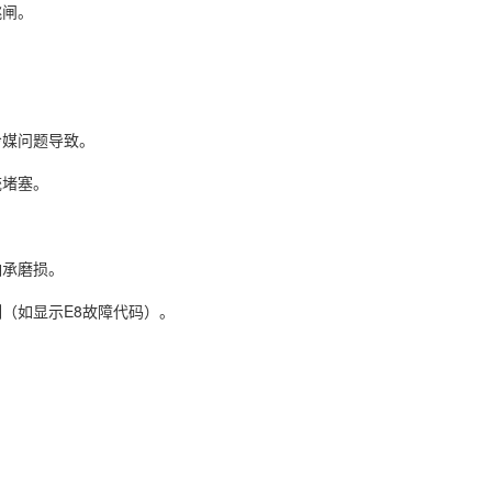
闸‌。
媒问题导致‌。
堵塞‌。
承磨损‌。
（如显示E8故障代码）‌。